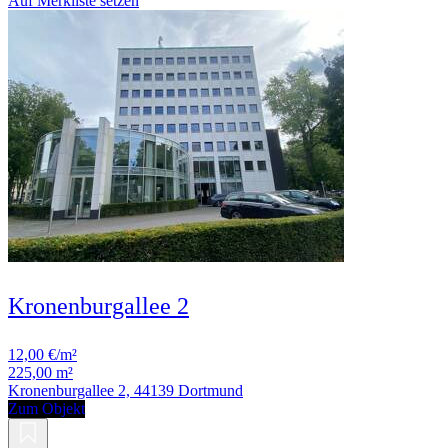
Auf Merkliste setzen
Kronenburgallee 2
12,00 €/m²
225,00 m²
Kronenburgallee 2, 44139 Dortmund
Zum Objekt