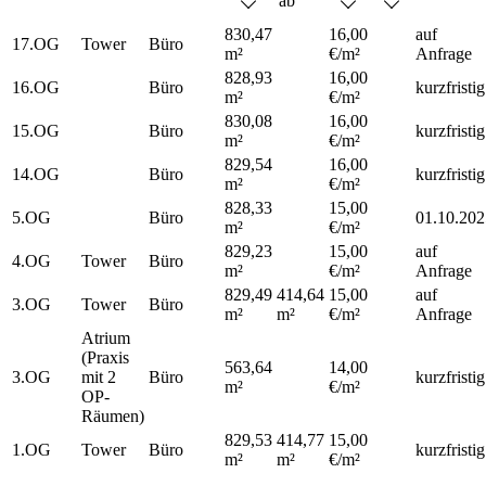
ab
830,47
16,00
auf
17.OG
Tower
Büro
m²
€/m²
Anfrage
828,93
16,00
16.OG
Büro
kurzfristig
m²
€/m²
830,08
16,00
15.OG
Büro
kurzfristig
m²
€/m²
829,54
16,00
14.OG
Büro
kurzfristig
m²
€/m²
828,33
15,00
5.OG
Büro
01.10.202
m²
€/m²
829,23
15,00
auf
4.OG
Tower
Büro
m²
€/m²
Anfrage
829,49
414,64
15,00
auf
3.OG
Tower
Büro
m²
m²
€/m²
Anfrage
Atrium
(Praxis
563,64
14,00
3.OG
mit 2
Büro
kurzfristig
m²
€/m²
OP-
Räumen)
829,53
414,77
15,00
1.OG
Tower
Büro
kurzfristig
m²
m²
€/m²