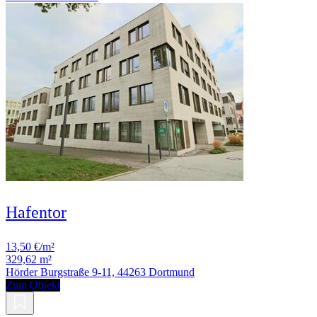
Hafentor
13,50 €/m²
329,62 m²
Hörder Burgstraße 9-11, 44263 Dortmund
Zum Objekt