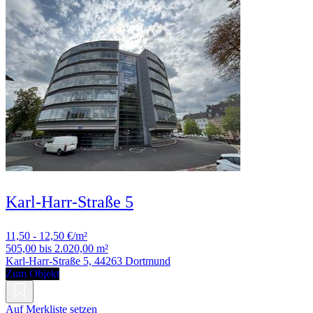
Karl-Harr-Straße 5
11,50 - 12,50 €/m²
505,00 bis 2.020,00 m²
Karl-Harr-Straße 5, 44263 Dortmund
Zum Objekt
Auf Merkliste setzen