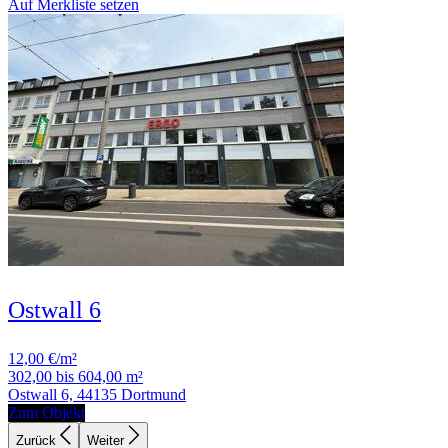
Auf Merkliste setzen
Ostwall 6
12,00 €/m²
302,00 bis 604,00 m²
Ostwall 6, 44135 Dortmund
Zum Objekt
Zurück
Weiter