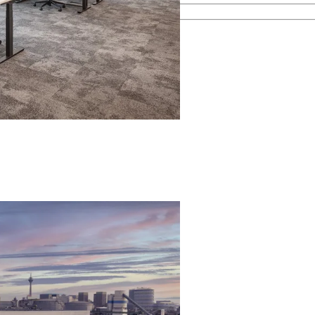
esamten Immobilienprozess.
men kennen.