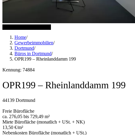
9 weitere Bilder anzeigen
Home
/
Gewerbeimmobilien
/
Dortmund
/
Büros in Dortmund
/
OPR199 – Rheinlanddamm 199
Kennung: 74884
OPR199 – Rheinlanddamm 199
44139 Dortmund
Freie Bürofläche
ca. 276,05 bis 729,49 m²
Miete Bürofläche (monatlich + USt. + NK)
13,50 €/m²
Nebenkosten Bürofläche (monatlich + USt.)