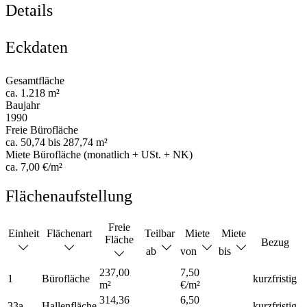
Details
Eckdaten
Gesamtfläche
ca. 1.218 m²
Baujahr
1990
Freie Bürofläche
ca. 50,74 bis 287,74 m²
Miete Bürofläche (monatlich + USt. + NK)
ca. 7,00 €/m²
Flächenaufstellung
Freie
Einheit
Flächenart
Teilbar
Miete
Miete
Fläche
Bezug
ab
von
bis
237,00
7,50
1
Bürofläche
kurzfristig
m²
€/m²
314,36
6,50
33a
Hallenfläche
kurzfristig