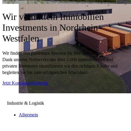
Wir vermitteln Immobilien
Investments in Nordrhein-
Westfalen
Wir finden den passenden Investor für Ihre Immobilie.
Dank unseres Netzwerks aus über 2.000 institutionellen und
privaten Investoren identifizieren wir den richtigen Käufer und
begleiten Sie bis zum erfolgreichen Abschluss.
Jetzt Kontakt aufnehmen
Industrie & Logistik
Allgemein