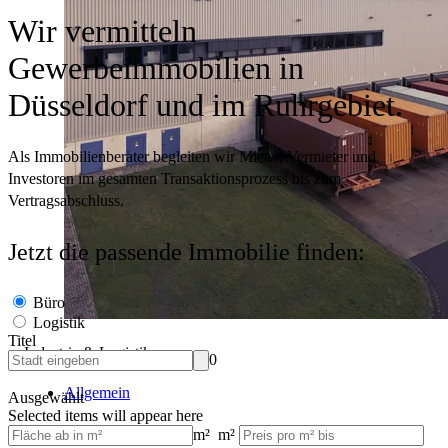
Wir vermitteln
Gewerbeimmobilien in
Düsseldorf und im Ruhrgebiet.
Als Immobilienberater begleiten wir Mieter, Vermieter und
Investoren im gesamten Transaktionsprozess bis zum
Vertragsabschluss.
Jetzt die passende Immobilie finden:
Büro
Logistik
Titel
Industrie & Logistik
0
Allgemein
Ausgewählt
Selected items will appear here
m²
m²