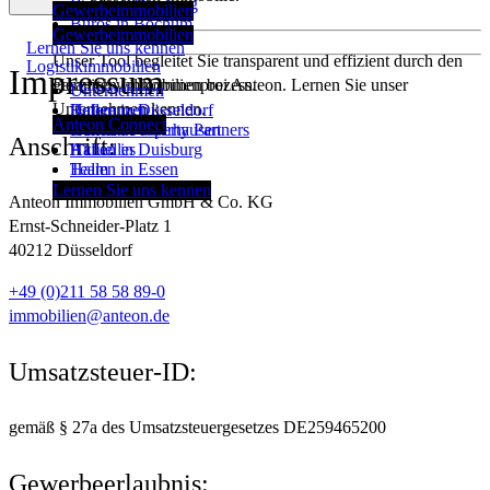
Büros in Duisburg
Gewerbeimmobilien
Büros in Bochum
Gewerbeimmobilien
Lernen Sie uns kennen
Unser Tool begleitet Sie transparent und effizient durch den
Logistikimmobilien
Impressum
Herzlich willkommen bei Anteon. Lernen Sie unser
gesamten Immobilienprozess.
Unternehmen
Unternehmen kennen.
Hallen in Düsseldorf
Referenzen
Anteon Connect
Hallen in Oberhausen
German Property Partners
Anschrift:
Hallen in Duisburg
Aktuelles
Hallen in Essen
Team
Karriere
Lernen Sie uns kennen
Anteon Immobilien GmbH & Co. KG
Ernst-Schneider-Platz 1
40212 Düsseldorf
+49 (0)211 58 58 89-0
immobilien@anteon.de
Umsatzsteuer-ID:
gemäß § 27a des Umsatzsteuergesetzes DE259465200
Gewerbeerlaubnis: