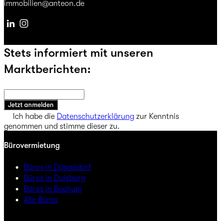
immobilien@anteon.de
Linkedin
Instagram
Stets informiert mit unseren
Marktberichten:
Jetzt anmelden
Ich habe die
Datenschutzerklärung
zur Kenntnis
genommen und stimme dieser zu.
Bürovermietung
Büros in Düsseldorf
Büros in Duisburg
Büros in Bochum
Alle Büros