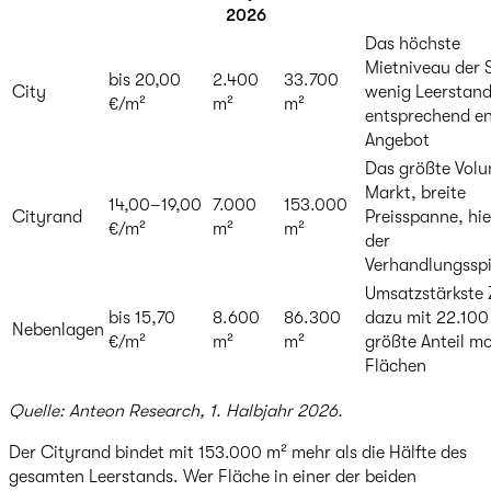
2026
Das höchste
Mietniveau der 
bis 20,00
2.400
33.700
City
wenig Leerstand
€/m²
m²
m²
entsprechend e
Angebot
Das größte Vol
Markt, breite
14,00–19,00
7.000
153.000
Cityrand
Preisspanne, hie
€/m²
m²
m²
der
Verhandlungssp
Umsatzstärkste 
bis 15,70
8.600
86.300
dazu mit 22.100
Nebenlagen
€/m²
m²
m²
größte Anteil m
Flächen
Quelle: Anteon Research, 1. Halbjahr 2026.
Der Cityrand bindet mit 153.000 m² mehr als die Hälfte des
gesamten Leerstands. Wer Fläche in einer der beiden