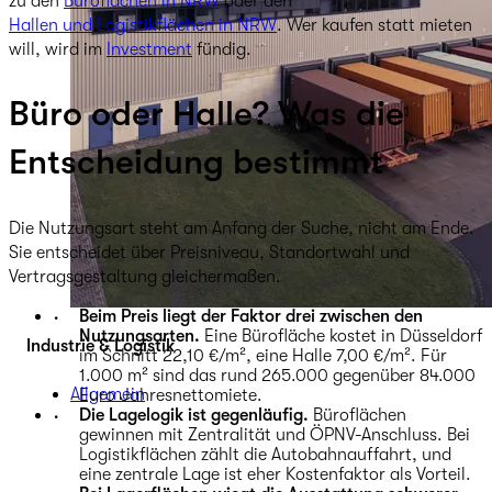
zu den
Büroflächen in NRW
oder den
Hallen und Logistikflächen in NRW
. Wer kaufen statt mieten
will, wird im
Investment
fündig.
Büro oder Halle? Was die
Entscheidung bestimmt
Die Nutzungsart steht am Anfang der Suche, nicht am Ende.
Sie entscheidet über Preisniveau, Standortwahl und
Vertragsgestaltung gleichermaßen.
Beim Preis liegt der Faktor drei zwischen den
Nutzungsarten.
Eine Bürofläche kostet in Düsseldorf
Industrie & Logistik
im Schnitt 22,10 €/m², eine Halle 7,00 €/m². Für
1.000 m² sind das rund 265.000 gegenüber 84.000
Allgemein
Euro Jahresnettomiete.
Die Lagelogik ist gegenläufig.
Büroflächen
gewinnen mit Zentralität und ÖPNV-Anschluss. Bei
Logistikflächen zählt die Autobahnauffahrt, und
eine zentrale Lage ist eher Kostenfaktor als Vorteil.