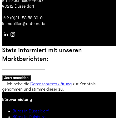
Ernst-Schneider-Platz 1
40212 Düsseldorf
+49 (0)211 58 58 89-0
immobilien@anteon.de
Linkedin
Instagram
Stets informiert mit unseren
Marktberichten:
Jetzt anmelden
Ich habe die
Datenschutzerklärung
zur Kenntnis
genommen und stimme dieser zu.
Bürovermietung
Büros in Düsseldorf
Büros in Duisburg