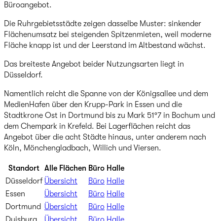
Büroangebot.
Die Ruhrgebietsstädte zeigen dasselbe Muster: sinkender
Flächenumsatz bei steigenden Spitzenmieten, weil moderne
Fläche knapp ist und der Leerstand im Altbestand wächst.
Das breiteste Angebot beider Nutzungsarten liegt in
Düsseldorf.
Namentlich reicht die Spanne von der Königsallee und dem
MedienHafen über den Krupp-Park in Essen und die
Stadtkrone Ost in Dortmund bis zu Mark 51°7 in Bochum und
dem Chempark in Krefeld. Bei Lagerflächen reicht das
Angebot über die acht Städte hinaus, unter anderem nach
Köln, Mönchengladbach, Willich und Viersen.
Standort
Alle Flächen
Büro
Halle
Düsseldorf
Übersicht
Büro
Halle
Essen
Übersicht
Büro
Halle
Dortmund
Übersicht
Büro
Halle
Duisburg
Übersicht
Büro
Halle