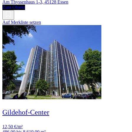
Am Thyssenhaus 1-3, 45128 Essen
Zum Objekt
Auf Merkliste setzen
Gildehof-Center
12,50 €/m²
486,00 bis 8.619,00 m²