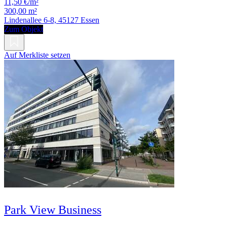
11,50 €/m²
300,00 m²
Lindenallee 6-8, 45127 Essen
Zum Objekt
Auf Merkliste setzen
Park View Business