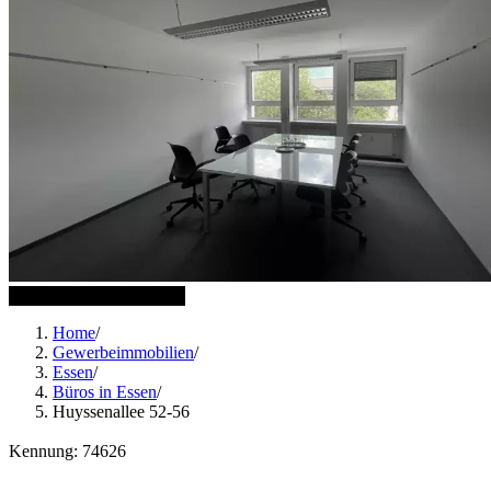
7 weitere Bilder anzeigen
Home
/
Gewerbeimmobilien
/
Essen
/
Büros in Essen
/
Huyssenallee 52-56
Kennung: 74626