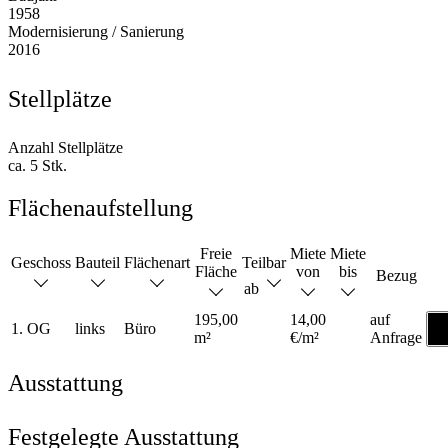
1958
Modernisierung / Sanierung
2016
Stellplätze
Anzahl Stellplätze
ca. 5 Stk.
Flächenaufstellung
Freie
Miete
Miete
Geschoss
Bauteil
Flächenart
Teilbar
Fläche
von
bis
Bezug
ab
195,00
14,00
auf
Gr
1. OG
links
Büro
m²
€/m²
Anfrage
a
Ausstattung
Festgelegte Ausstattung