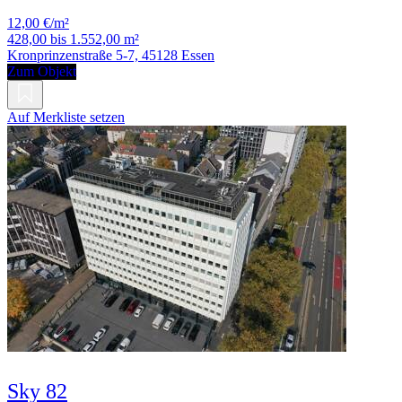
12,00 €/m²
428,00 bis 1.552,00 m²
Kronprinzenstraße 5-7, 45128 Essen
Zum Objekt
Auf Merkliste setzen
Sky 82