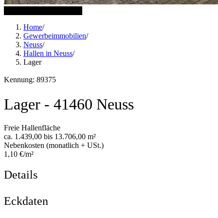
6 weitere Bilder anzeigen
Home
/
Gewerbeimmobilien
/
Neuss
/
Hallen in Neuss
/
Lager
Kennung: 89375
Lager - 41460 Neuss
Freie Hallenfläche
ca. 1.439,00 bis 13.706,00 m²
Nebenkosten (monatlich + USt.)
1,10 €/m²
Details
Eckdaten