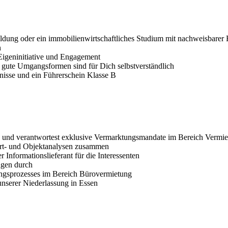
ildung oder ein immobilienwirtschaftliches Studium mit nachweisbarer
n
Eigeninitiative und Engagement
 gute Umgangsformen sind für Dich selbstverständlich
isse und ein Führerschein Klasse B
e und verantwortest exklusive Vermarktungsmandate im Bereich Vermi
dort- und Objektanalysen zusammen
 Informationslieferant für die Interessenten
ngen durch
ngsprozesses im Bereich Bürovermietung
 unserer Niederlassung in Essen