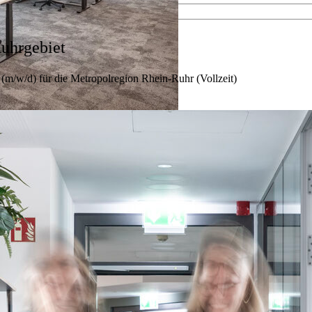
esamten Immobilienprozess.
men kennen.
Ruhrgebiet
(m/w/d) für die Metropolregion Rhein-Ruhr (Vollzeit)