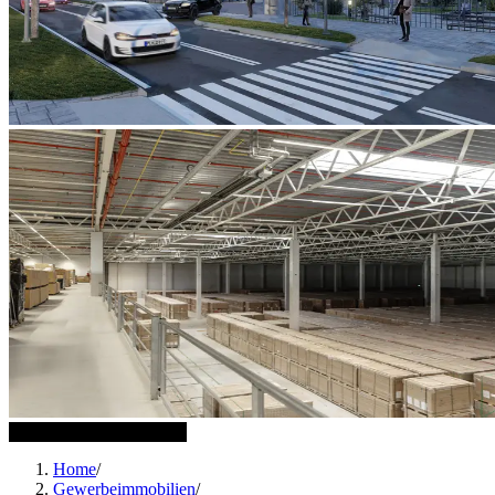
6 weitere Bilder anzeigen
Home
/
Gewerbeimmobilien
/