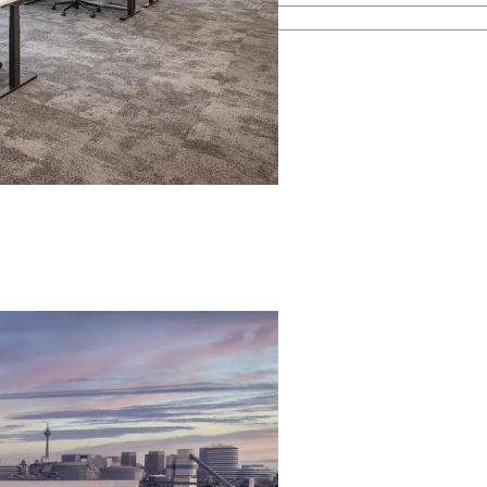
esamten Immobilienprozess.
men kennen.