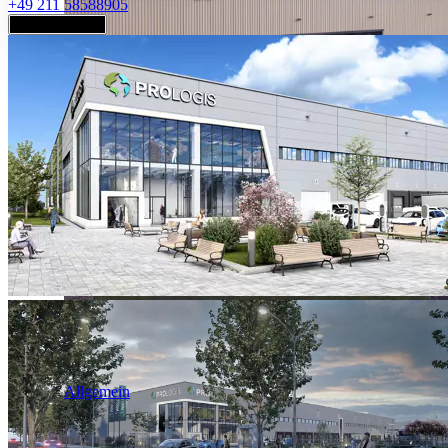
+49 211 58588905
Jetzt anfragen
Industrie & Logistik
Allgemein