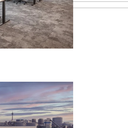
esamten Immobilienprozess.
men kennen.