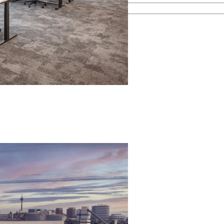
esamten Immobilienprozess.
men kennen.