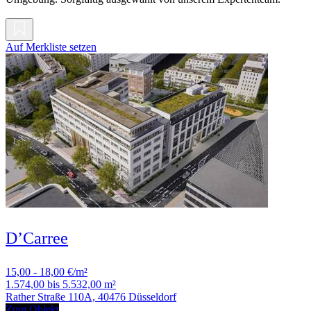
Auf Merkliste setzen
D’Carree
15,00 - 18,00 €/m²
1.574,00 bis 5.532,00 m²
Rather Straße 110A, 40476 Düsseldorf
Zum Objekt