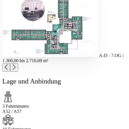
A-D - 7.OG |
1.300,00 bis 2.710,69 m²
Lage und Anbindung
3 Fahrminuten
A52 / A57