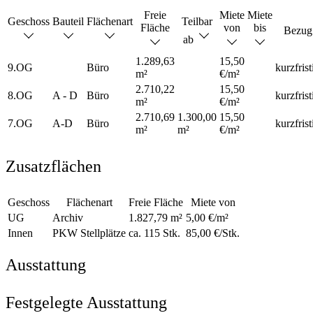
Freie
Miete
Miete
Geschoss
Bauteil
Flächenart
Teilbar
Fläche
von
bis
Bezug
ab
1.289,63
15,50
9.OG
Büro
kurzfrist
m²
€/m²
2.710,22
15,50
8.OG
A - D
Büro
kurzfrist
m²
€/m²
2.710,69
1.300,00
15,50
7.OG
A-D
Büro
kurzfrist
m²
m²
€/m²
Zusatzflächen
Geschoss
Flächenart
Freie Fläche
Miete von
UG
Archiv
1.827,79 m²
5,00 €/m²
Innen
PKW Stellplätze
ca. 115 Stk.
85,00 €/Stk.
Ausstattung
Festgelegte Ausstattung