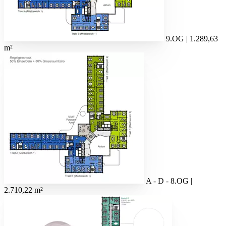
9.OG | 1.289,63
m²
A - D - 8.OG |
2.710,22 m²