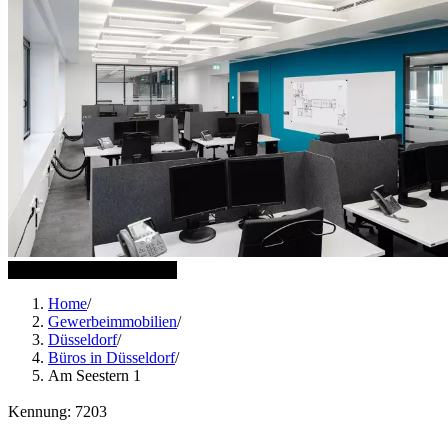
10 weitere Bilder anzeigen
Home
/
Gewerbeimmobilien
/
Düsseldorf
/
Büros in Düsseldorf
/
Am Seestern 1
Kennung: 7203