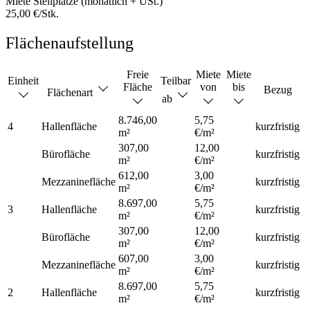
Miete Stellplätze (monatlich + USt.)
25,00 €/Stk.
Flächenaufstellung
Freie
Miete
Miete
Einheit
Teilbar
Fläche
von
bis
Bezug
Flächenart
ab
8.746,00
5,75
4
Hallenfläche
kurzfristig
m²
€/m²
307,00
12,00
Bürofläche
kurzfristig
m²
€/m²
612,00
3,00
Mezzaninefläche
kurzfristig
m²
€/m²
8.697,00
5,75
3
Hallenfläche
kurzfristig
m²
€/m²
307,00
12,00
Bürofläche
kurzfristig
m²
€/m²
607,00
3,00
Mezzaninefläche
kurzfristig
m²
€/m²
8.697,00
5,75
2
Hallenfläche
kurzfristig
m²
€/m²