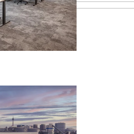
esamten Immobilienprozess.
men kennen.