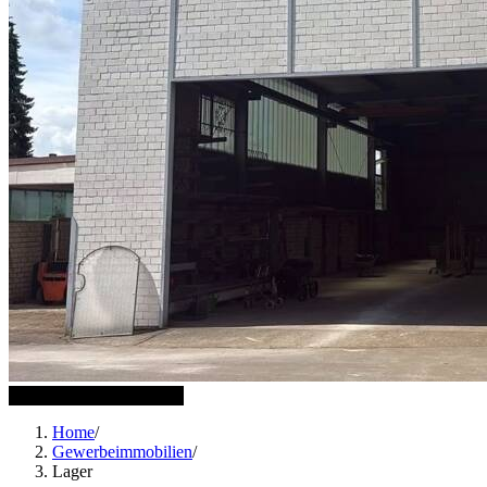
3 weitere Bilder anzeigen
Home
/
Gewerbeimmobilien
/
Lager