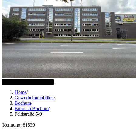
10 weitere Bilder anzeigen
Home
/
Gewerbeimmobilien
/
Bochum
/
Büros in Bochum
/
Feldstraße 5-9
Kennung: 81539