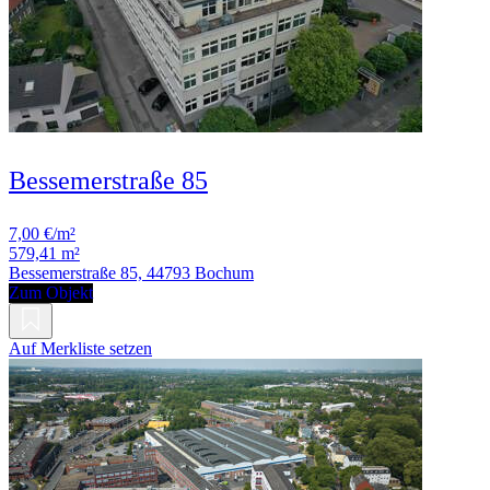
Bessemerstraße 85
7,00 €/m²
579,41 m²
Bessemerstraße 85, 44793 Bochum
Zum Objekt
Auf Merkliste setzen