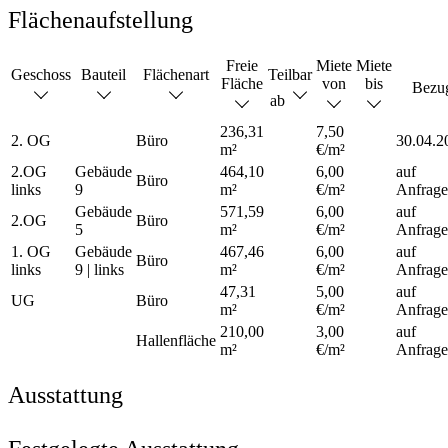
Flächenaufstellung
Freie
Miete
Miete
Geschoss
Bauteil
Flächenart
Teilbar
Fläche
von
bis
Bezu
ab
236,31
7,50
2. OG
Büro
30.04.2
m²
€/m²
2.OG
Gebäude
464,10
6,00
auf
Büro
links
9
m²
€/m²
Anfrage
Gebäude
571,59
6,00
auf
2.OG
Büro
5
m²
€/m²
Anfrage
1. OG
Gebäude
467,46
6,00
auf
Büro
links
9 | links
m²
€/m²
Anfrage
47,31
5,00
auf
UG
Büro
m²
€/m²
Anfrage
210,00
3,00
auf
Hallenfläche
m²
€/m²
Anfrage
Ausstattung