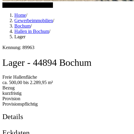
15 weitere Bilder anzeigen
Home
/
Gewerbeimmobilien
/
Bochum
/
Hallen in Bochum
/
Lager
Kennung: 89963
Lager - 44894 Bochum
Freie Hallenfläche
ca. 500,00 bis 2.289,95 m²
Bezug
kurzfristig
Provision
Provisionspflichtig
Details
Eckdaten