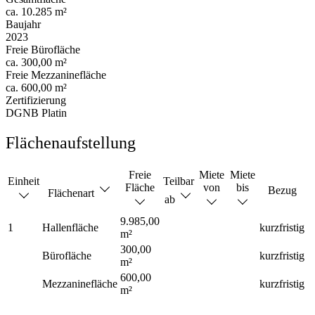
ca. 10.285 m²
Baujahr
2023
Freie Bürofläche
ca. 300,00 m²
Freie Mezzaninefläche
ca. 600,00 m²
Zertifizierung
DGNB Platin
Flächenaufstellung
Freie
Miete
Miete
Einheit
Teilbar
Fläche
von
bis
Bezug
Flächenart
ab
9.985,00
1
Hallenfläche
kurzfristig
m²
300,00
Bürofläche
kurzfristig
m²
600,00
Mezzaninefläche
kurzfristig
m²