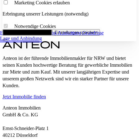
Marketing Cookies erlauben
Erbringung unserer Leistungen (notwendig)
Notwendige Cookies
Eckdaten
Alle Cookies akzeptieren
Flächenaufstellung
Einstellungen speichern
Ausstattung
Grundrisse
Lage und Anbindung
Anteon ist der führende Immobilienmakler für NRW und bietet
seinen Kunden hochwertige Beratung für gewerbliche Immobilien
zur Miete und zum Kauf. Mit unserer langjährigen Expertise und
unserem großen Netzwerk sind wir ein starker Partner für unsere
Kunden.
Jetzt Immobilie finden
Anteon Immobilien
GmbH & Co. KG
Ernst-Schneider-Platz 1
40212 Düsseldorf