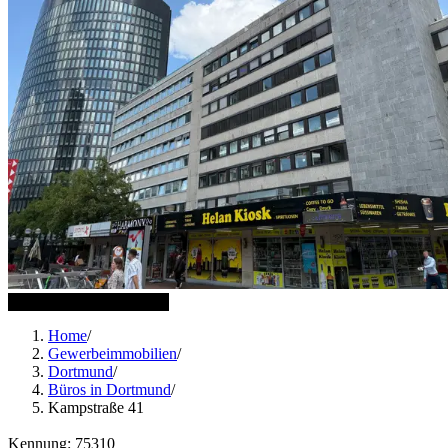
4 weitere Bilder anzeigen
Home
/
Gewerbeimmobilien
/
Dortmund
/
Büros in Dortmund
/
Kampstraße 41
Kennung: 75310