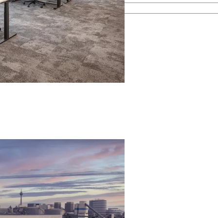
esamten Immobilienprozess.
men kennen.