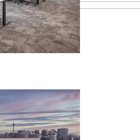
esamten Immobilienprozess.
men kennen.