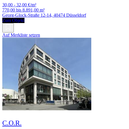
30,00 - 32,00 €/m²
770,00 bis 8.891,00 m²
Georg-Glock-Straße 12-14, 40474 Düsseldorf
Zum Objekt
Auf Merkliste setzen
C.O.R.