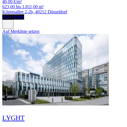
40,00 €/m²
623,00 bis 1.811,00 m²
Königsallee 2-2b, 40212 Düsseldorf
Zum Objekt
Auf Merkliste setzen
LYGHT