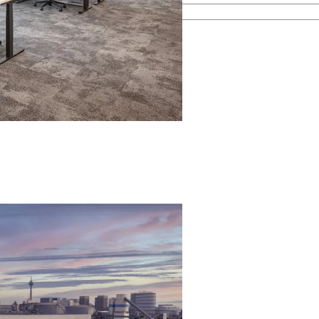
esamten Immobilienprozess.
men kennen.