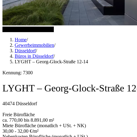
11 weitere Bilder anzeigen
Home
/
Gewerbeimmobilien
/
Düsseldorf
/
Büros in Düsseldorf
/
LYGHT – Georg-Glock-Straße 12-14
Kennung: 7300
LYGHT – Georg-Glock-Straße 12
40474 Düsseldorf
Freie Bürofläche
ca. 770,00 bis 8.891,00 m²
Miete Bürofläche (monatlich + USt. + NK)
30,00 - 32,00 €/m²
Nebenkosten Bürofläche (monatlich + USt.)