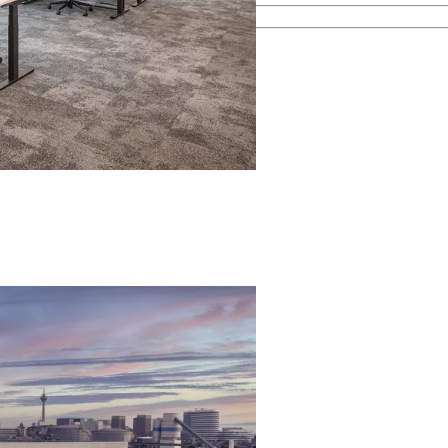
esamten Immobilienprozess.
men kennen.