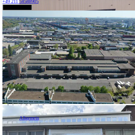
+49 211 58588905
Jetzt anfragen
Industrie & Logistik
Allgemein