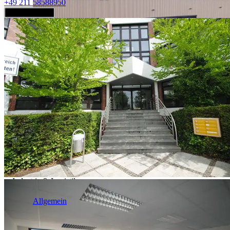
+49 211 58588950
Jetzt anfragen
Industrie & Logistik
Allgemein