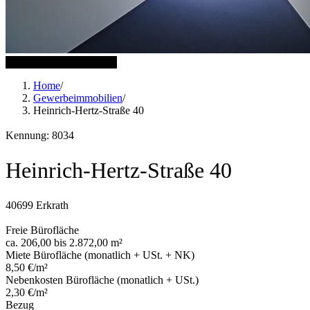
7 weitere Bilder anzeigen
Home
/
Gewerbeimmobilien
/
Heinrich-Hertz-Straße 40
Kennung: 8034
Heinrich-Hertz-Straße 40
40699 Erkrath
Freie Bürofläche
ca. 206,00 bis 2.872,00 m²
Miete Bürofläche (monatlich + USt. + NK)
8,50 €/m²
Nebenkosten Bürofläche (monatlich + USt.)
2,30 €/m²
Bezug