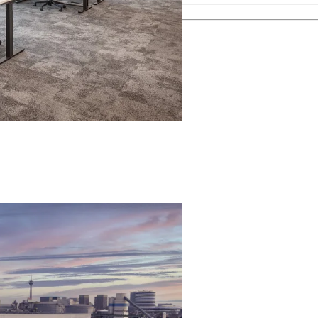
esamten Immobilienprozess.
men kennen.