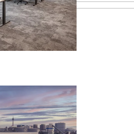
esamten Immobilienprozess.
men kennen.