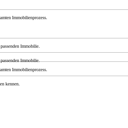
esamten Immobilienprozess.
r passenden Immobilie.
r passenden Immobilie.
esamten Immobilienprozess.
men kennen.