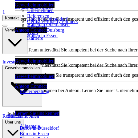
Gewerbeimmobilien
Logistikimmobilien
Unternehmen
1
Referenzen
Kontakt
Unser Tool begleitet Sie transparent und effizient durch den g
Hallen in Düsseldorf
German Property Partners
Hallen in Oberhausen
Aktuelles
Anteon Connect
Hallen in Duisburg
Vermietung
Team
Hallen in Essen
Karriere
Unser Team unterstützt Sie kompetent bei der Suche nach Ihre
Gewerbeimmobilien
Investment
Unser Team unterstützt Sie kompetent bei der Suche nach Ihre
Gewerbeimmobilien
Bürovermietung
Unser Tool begleitet Sie transparent und effizient durch den g
Gewerbeimmobilien
Allgemein
Anteon Connect
Herzlich willkommen bei Anteon. Lernen Sie unser Unterneh
Mieterberatung
Lernen Sie uns kennen
Industrie & Logistik
Research
Büroimmobilien
Über uns
Allgemein
Büros in Düsseldorf
Büros in Essen