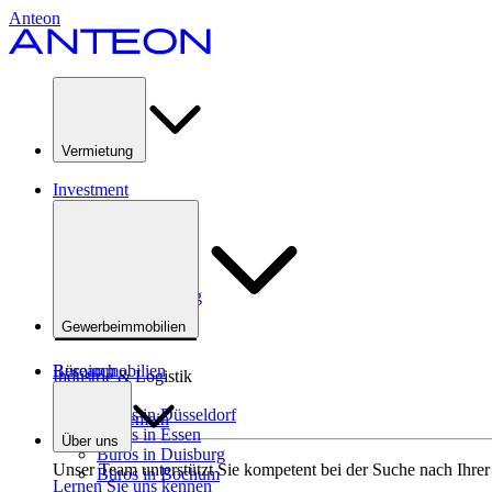
Anteon
Vermietung
Investment
Bürovermietung
Allgemein
Mieterberatung
Gewerbeimmobilien
Büroimmobilien
Research
Industrie & Logistik
Büros in Düsseldorf
Allgemein
Büros in Essen
Über uns
Büros in Duisburg
Unser Team unterstützt Sie kompetent bei der Suche nach Ihre
Büros in Bochum
Lernen Sie uns kennen