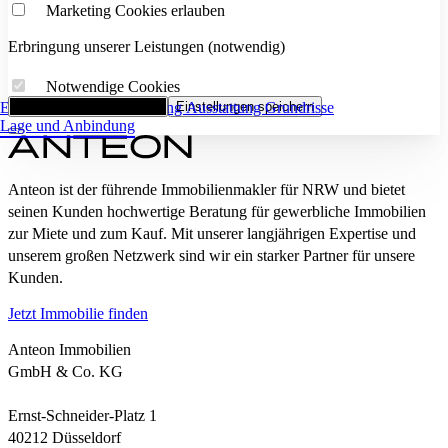
Marketing Cookies erlauben
Erbringung unserer Leistungen (notwendig)
Notwendige Cookies
Eckdaten
Alle Cookies akzeptieren
Flächenaufstellung
Einstellungen speichern
Ausstattung
Grundrisse
Lage und Anbindung
Anteon ist der führende Immobilienmakler für NRW und bietet
seinen Kunden hochwertige Beratung für gewerbliche Immobilien
zur Miete und zum Kauf. Mit unserer langjährigen Expertise und
unserem großen Netzwerk sind wir ein starker Partner für unsere
Kunden.
Jetzt Immobilie finden
Anteon Immobilien
GmbH & Co. KG
Ernst-Schneider-Platz 1
40212 Düsseldorf