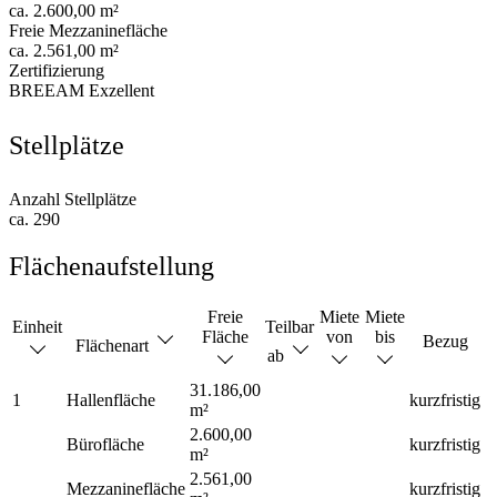
ca. 2.600,00 m²
Freie Mezzaninefläche
ca. 2.561,00 m²
Zertifizierung
BREEAM Exzellent
Stellplätze
Anzahl Stellplätze
ca. 290
Flächenaufstellung
Freie
Miete
Miete
Einheit
Teilbar
Fläche
von
bis
Bezug
Flächenart
ab
31.186,00
1
Hallenfläche
kurzfristig
m²
2.600,00
Bürofläche
kurzfristig
m²
2.561,00
Mezzaninefläche
kurzfristig