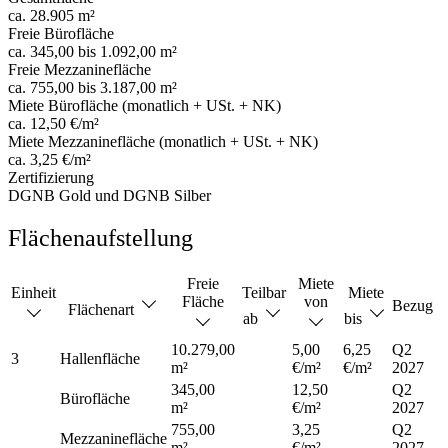
ca. 28.905 m²
Freie Bürofläche
ca. 345,00 bis 1.092,00 m²
Freie Mezzaninefläche
ca. 755,00 bis 3.187,00 m²
Miete Bürofläche (monatlich + USt. + NK)
ca. 12,50 €/m²
Miete Mezzaninefläche (monatlich + USt. + NK)
ca. 3,25 €/m²
Zertifizierung
DGNB Gold und DGNB Silber
Flächenaufstellung
Freie
Miete
Einheit
Teilbar
Miete
Fläche
von
Bezug
Flächenart
ab
bis
10.279,00
5,00
6,25
Q2
3
Hallenfläche
m²
€/m²
€/m²
2027
345,00
12,50
Q2
Bürofläche
m²
€/m²
2027
755,00
3,25
Q2
Mezzaninefläche
m²
€/m²
2027