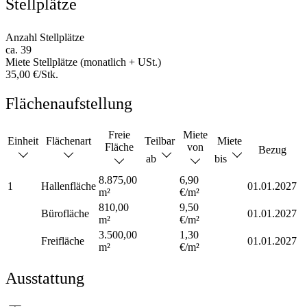
Stellplätze
Anzahl Stellplätze
ca. 39
Miete Stellplätze (monatlich + USt.)
35,00 €/Stk.
Flächenaufstellung
Freie
Miete
Einheit
Flächenart
Teilbar
Miete
Fläche
von
Bezug
ab
bis
8.875,00
6,90
1
Hallenfläche
01.01.2027
m²
€/m²
810,00
9,50
Bürofläche
01.01.2027
m²
€/m²
3.500,00
1,30
Freifläche
01.01.2027
m²
€/m²
Ausstattung