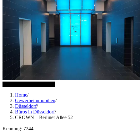
12 weitere Bilder anzeigen
Home
/
Gewerbeimmobilien
/
Düsseldorf
/
Büros in Düsseldorf
/
CROWN – Berliner Allee 52
Kennung: 7244