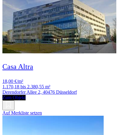
Casa Altra
18,00 €/m²
1.170,18 bis 2.380,55 m²
Derendorfer Allee 2, 40476 Düsseldorf
Zum Objekt
Auf Merkliste setzen