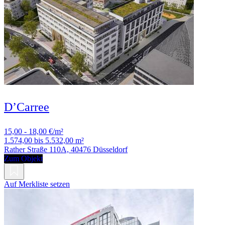
D’Carree
15,00 - 18,00 €/m²
1.574,00 bis 5.532,00 m²
Rather Straße 110A, 40476 Düsseldorf
Zum Objekt
Auf Merkliste setzen