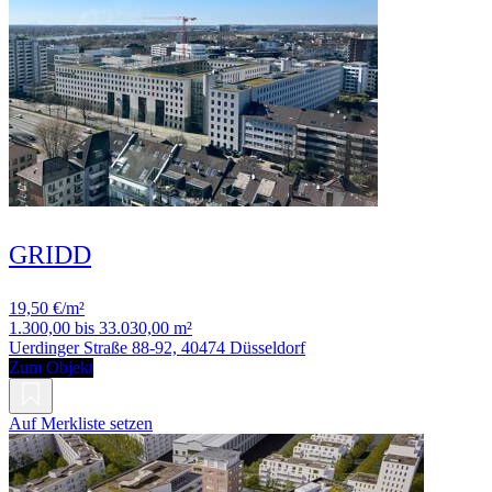
GRIDD
19,50 €/m²
1.300,00 bis 33.030,00 m²
Uerdinger Straße 88-92, 40474 Düsseldorf
Zum Objekt
Auf Merkliste setzen