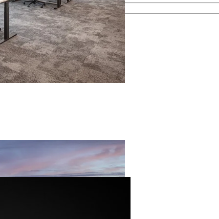
esamten Immobilienprozess.
men kennen.