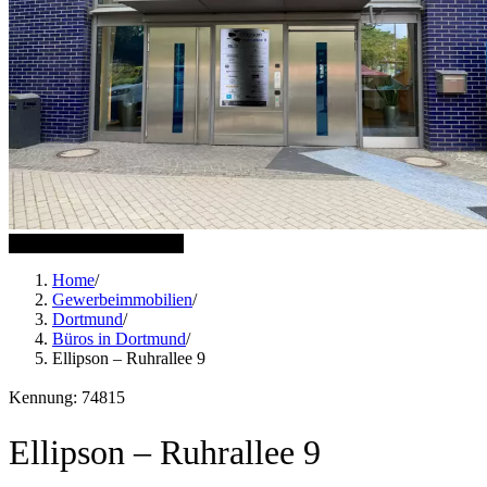
4 weitere Bilder anzeigen
Home
/
Gewerbeimmobilien
/
Dortmund
/
Büros in Dortmund
/
Ellipson – Ruhrallee 9
Kennung: 74815
Ellipson – Ruhrallee 9