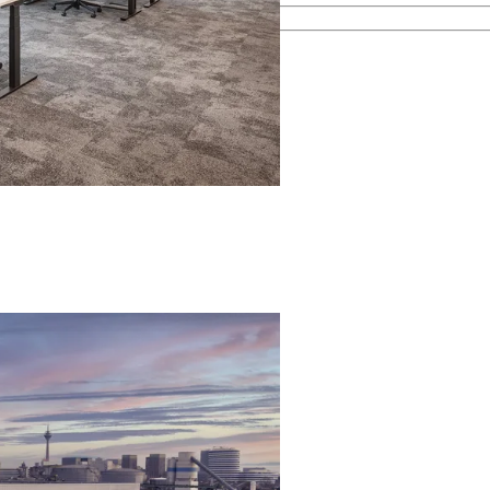
esamten Immobilienprozess.
men kennen.