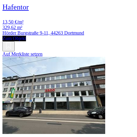
Hafentor
13,50 €/m²
329,62 m²
Hörder Burgstraße 9-11, 44263 Dortmund
Zum Objekt
Auf Merkliste setzen