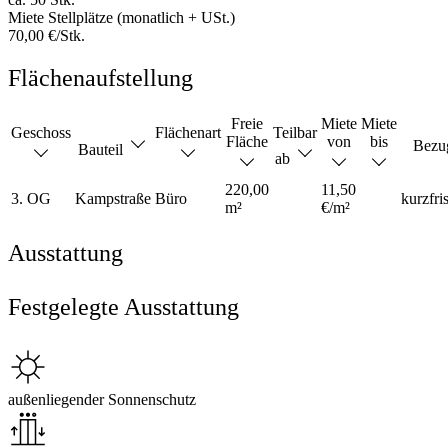
Miete Stellplätze (monatlich + USt.)
70,00 €/Stk.
Flächenaufstellung
Freie
Miete
Miete
Geschoss
Flächenart
Teilbar
Fläche
von
bis
Bezu
Bauteil
ab
220,00
11,50
3. OG
Kampstraße
Büro
kurzfris
m²
€/m²
Ausstattung
Festgelegte Ausstattung
außenliegender Sonnenschutz