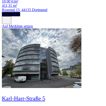
10,00 €/m²
411,31 m²
Rosental 15, 44135 Dortmund
Zum Objekt
Auf Merkliste setzen
Karl-Harr-Straße 5