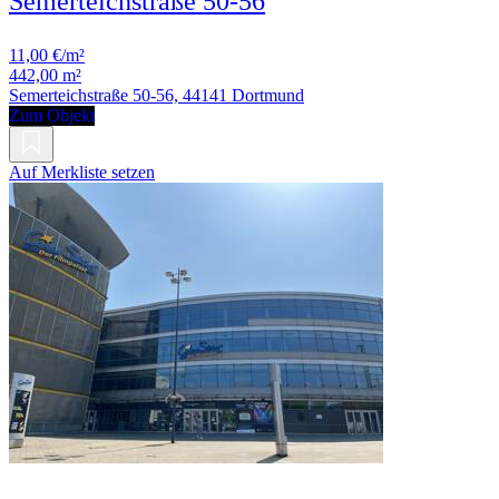
Semerteichstraße 50-56
11,00 €/m²
442,00 m²
Semerteichstraße 50-56, 44141 Dortmund
Zum Objekt
Auf Merkliste setzen