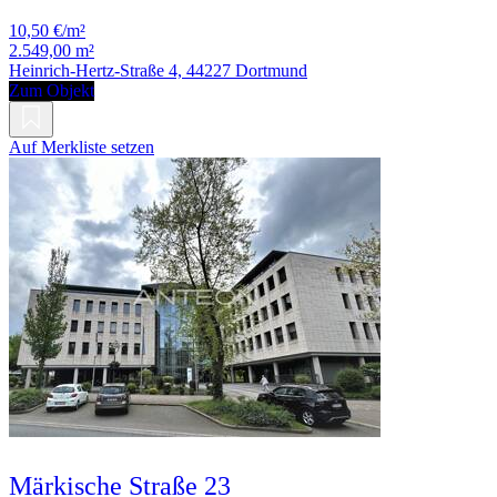
10,50 €/m²
2.549,00 m²
Heinrich-Hertz-Straße 4, 44227 Dortmund
Zum Objekt
Auf Merkliste setzen
Märkische Straße 23