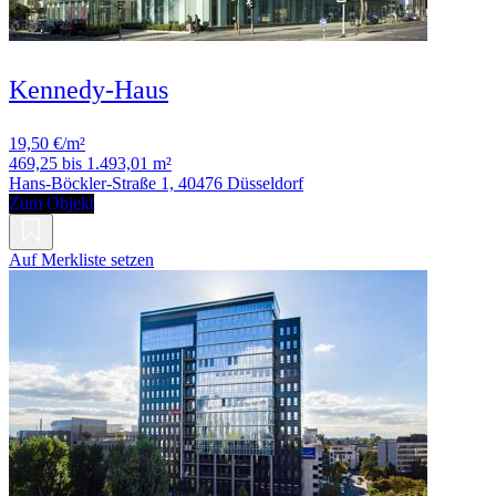
Kennedy-Haus
19,50 €/m²
469,25 bis 1.493,01 m²
Hans-Böckler-Straße 1, 40476 Düsseldorf
Zum Objekt
Auf Merkliste setzen