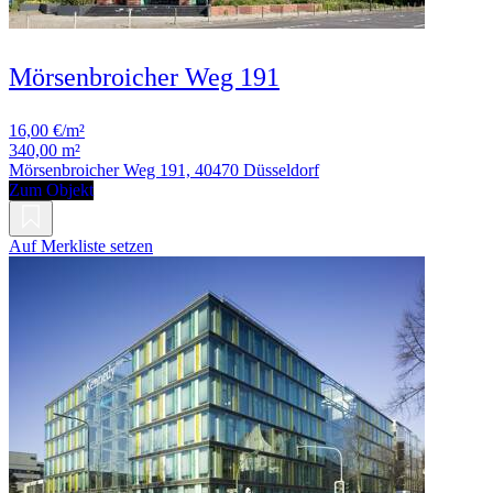
Mörsenbroicher Weg 191
16,00 €/m²
340,00 m²
Mörsenbroicher Weg 191, 40470 Düsseldorf
Zum Objekt
Auf Merkliste setzen