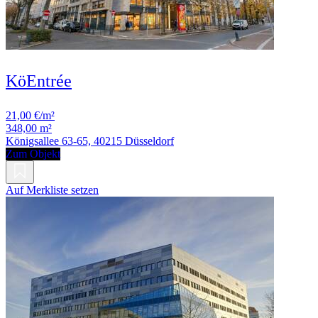
KöEntrée
21,00 €/m²
348,00 m²
Königsallee 63-65, 40215 Düsseldorf
Zum Objekt
Auf Merkliste setzen