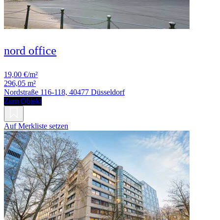
nord office
19,00 €/m²
296,05 m²
Nordstraße 116-118, 40477 Düsseldorf
Zum Objekt
Auf Merkliste setzen