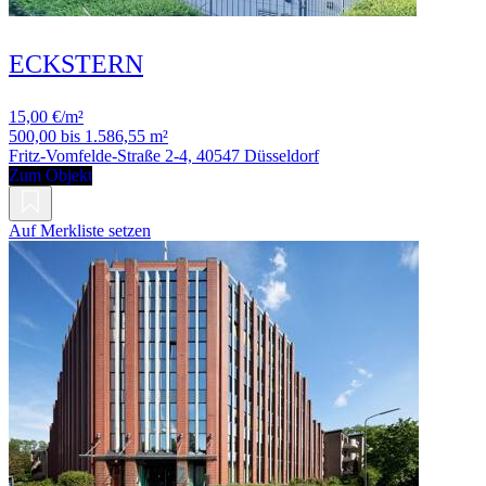
ECKSTERN
15,00 €/m²
500,00 bis 1.586,55 m²
Fritz-Vomfelde-Straße 2-4, 40547 Düsseldorf
Zum Objekt
Auf Merkliste setzen