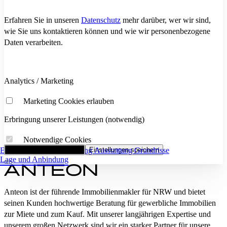
Erfahren Sie in unseren
Datenschutz
mehr darüber, wer wir sind,
wie Sie uns kontaktieren können und wie wir personenbezogene
Daten verarbeiten.
Analytics / Marketing
Marketing Cookies erlauben
Erbringung unserer Leistungen (notwendig)
Notwendige Cookies
Eckdaten
Alle Cookies akzeptieren
Flächenaufstellung
Einstellungen speichern
Ausstattung
Grundrisse
Lage und Anbindung
Anteon ist der führende Immobilienmakler für NRW und bietet
seinen Kunden hochwertige Beratung für gewerbliche Immobilien
zur Miete und zum Kauf. Mit unserer langjährigen Expertise und
unserem großen Netzwerk sind wir ein starker Partner für unsere