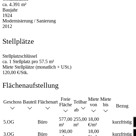
ca. 4.391 m²
Baujahr
1924
Modernisierung / Sanierung
2012
Stellplätze
Stellplatzschlüssel
ca. 1 Stellplatz pro 57.5 m²
Miete Stellplätze (monatlich + USt.)
120,00 €/Stk.
Flächenaufstellung
Freie
Miete
Miete
Geschoss
Bauteil
Flächenart
Teilbar
Fläche
von
bis
Bezug
ab
577,00
255,00
18,00
5.OG
Büro
kurzfristig
m²
m²
€/m²
190,00
18,00
3.OG
Büro
kurzfristig