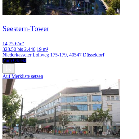
Seestern-Tower
14,75 €/m²
328,50 bis 2.446,19 m²
Niederkasseler Lohweg 175-179, 40547 Düsseldorf
Zum Objekt
Auf Merkliste setzen