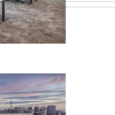
esamten Immobilienprozess.
men kennen.