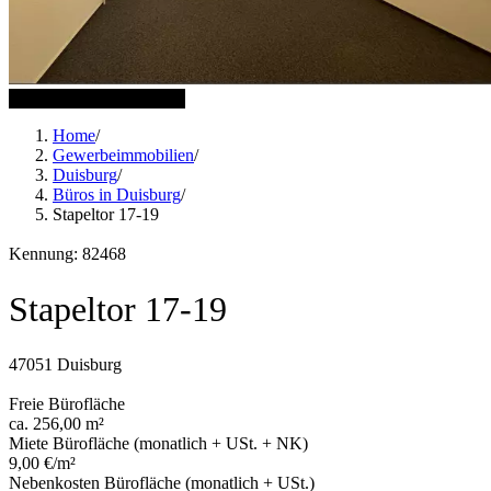
7 weitere Bilder anzeigen
Home
/
Gewerbeimmobilien
/
Duisburg
/
Büros in Duisburg
/
Stapeltor 17-19
Kennung: 82468
Stapeltor 17-19
47051 Duisburg
Freie Bürofläche
ca. 256,00 m²
Miete Bürofläche (monatlich + USt. + NK)
9,00 €/m²
Nebenkosten Bürofläche (monatlich + USt.)