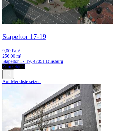
Stapeltor 17-19
9,00 €/m²
256,00 m²
Stapeltor 17-19, 47051 Duisburg
Zum Objekt
Auf Merkliste setzen