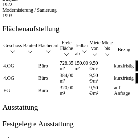
1922
Modernisierung / Sanierung
1993
Flächenaufstellung
Freie
Miete
Miete
Geschoss
Bauteil
Flächenart
Teilbar
Fläche
von
bis
Bezug
ab
728,35
150,00
9,50
4.OG
Büro
kurzfristig
m²
m²
€/m²
384,00
9,50
4.OG
Büro
kurzfristig
m²
€/m²
320,00
9,50
auf
EG
Büro
m²
€/m²
Anfrage
Ausstattung
Festgelegte Ausstattung