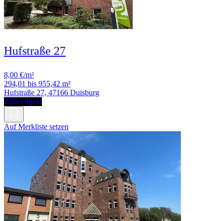
Hufstraße 27
8,00 €/m²
294,01 bis 955,42 m²
Hufstraße 27, 47166 Duisburg
Zum Objekt
Auf Merkliste setzen