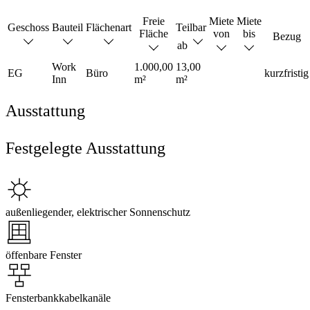
Freie
Miete
Miete
Geschoss
Bauteil
Flächenart
Teilbar
Fläche
von
bis
Bezug
ab
Work
1.000,00
13,00
EG
Büro
kurzfristig
Inn
m²
m²
Ausstattung
Festgelegte Ausstattung
außenliegender, elektrischer Sonnenschutz
öffenbare Fenster
Fensterbankkabelkanäle