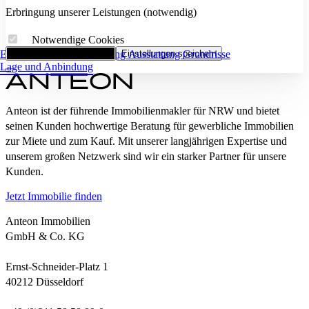
Erbringung unserer Leistungen (notwendig)
Notwendige Cookies
Eckdaten
Alle Cookies akzeptieren
Flächenaufstellung
Einstellungen speichern
Ausstattung
Grundrisse
Lage und Anbindung
Anteon ist der führende Immobilienmakler für NRW und bietet
seinen Kunden hochwertige Beratung für gewerbliche Immobilien
zur Miete und zum Kauf. Mit unserer langjährigen Expertise und
unserem großen Netzwerk sind wir ein starker Partner für unsere
Kunden.
Jetzt Immobilie finden
Anteon Immobilien
GmbH & Co. KG
Ernst-Schneider-Platz 1
40212 Düsseldorf