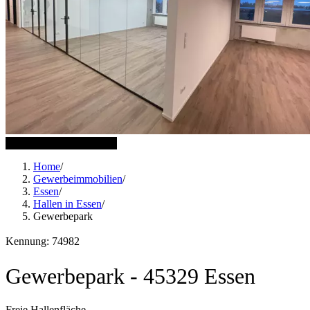
5 weitere Bilder anzeigen
Home
/
Gewerbeimmobilien
/
Essen
/
Hallen in Essen
/
Gewerbepark
Kennung: 74982
Gewerbepark - 45329 Essen
Freie Hallenfläche