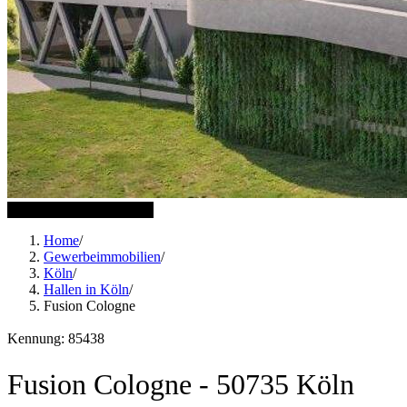
2 weitere Bilder anzeigen
Home
/
Gewerbeimmobilien
/
Köln
/
Hallen in Köln
/
Fusion Cologne
Kennung: 85438
Fusion Cologne - 50735 Köln