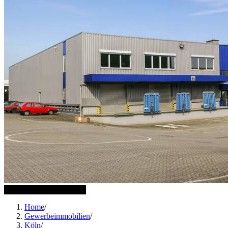
1 weitere Bilder anzeigen
Home
/
Gewerbeimmobilien
/
Köln
/