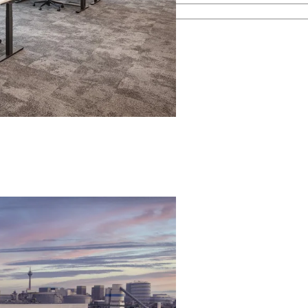
esamten Immobilienprozess.
men kennen.