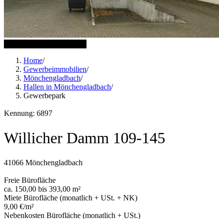
19 weitere Bilder anzeigen
Home
/
Gewerbeimmobilien
/
Mönchengladbach
/
Hallen in Mönchengladbach
/
Gewerbepark
Kennung: 6897
Willicher Damm 109-145
41066 Mönchengladbach
Freie Bürofläche
ca. 150,00 bis 393,00 m²
Miete Bürofläche (monatlich + USt. + NK)
9,00 €/m²
Nebenkosten Bürofläche (monatlich + USt.)