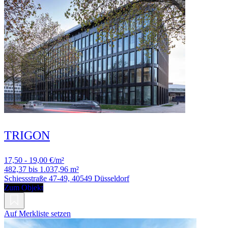
TRIGON
17,50 - 19,00 €/m²
482,37 bis 1.037,96 m²
Schiessstraße 47-49, 40549 Düsseldorf
Zum Objekt
Auf Merkliste setzen