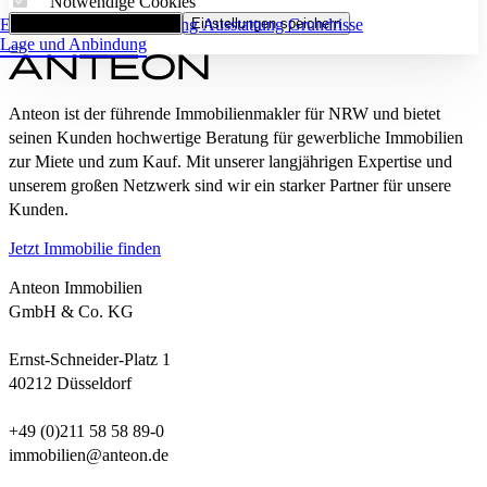
Notwendige Cookies
Eckdaten
Alle Cookies akzeptieren
Flächenaufstellung
Einstellungen speichern
Ausstattung
Grundrisse
Lage und Anbindung
Anteon ist der führende Immobilienmakler für NRW und bietet
seinen Kunden hochwertige Beratung für gewerbliche Immobilien
zur Miete und zum Kauf. Mit unserer langjährigen Expertise und
unserem großen Netzwerk sind wir ein starker Partner für unsere
Kunden.
Jetzt Immobilie finden
Anteon Immobilien
GmbH & Co. KG
Ernst-Schneider-Platz 1
40212 Düsseldorf
+49 (0)211 58 58 89-0
immobilien@anteon.de