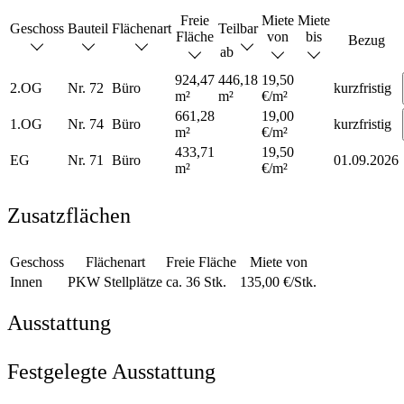
Freie
Miete
Miete
Geschoss
Bauteil
Flächenart
Teilbar
Fläche
von
bis
Bezug
ab
924,47
446,18
19,50
2.OG
Nr. 72
Büro
kurzfristig
m²
m²
€/m²
661,28
19,00
1.OG
Nr. 74
Büro
kurzfristig
m²
€/m²
433,71
19,50
EG
Nr. 71
Büro
01.09.2026
m²
€/m²
Zusatzflächen
Geschoss
Flächenart
Freie Fläche
Miete von
Innen
PKW Stellplätze
ca. 36 Stk.
135,00 €/Stk.
Ausstattung
Festgelegte Ausstattung