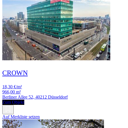
CROWN
18,30 €/m²
966,00 m²
Berliner Allee 52, 40212 Düsseldorf
Zum Objekt
Auf Merkliste setzen