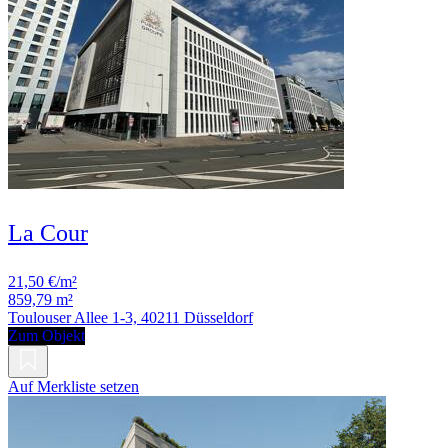
La Cour
21,50 €/m²
859,79 m²
Toulouser Allee 1-3, 40211 Düsseldorf
Zum Objekt
Auf Merkliste setzen