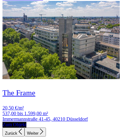
The Frame
20,50 €/m²
537,00 bis 1.599,00 m²
Immermannstraße 41-45, 40210 Düsseldorf
Zum Objekt
Zurück
Weiter