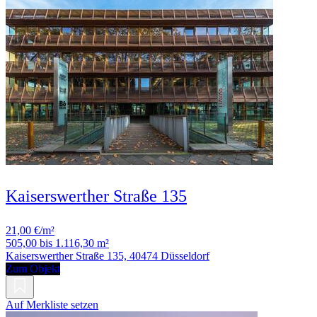
Kaiserswerther Straße 135
21,00 €/m²
505,00 bis 1.116,30 m²
Kaiserswerther Straße 135, 40474 Düsseldorf
Zum Objekt
Auf Merkliste setzen