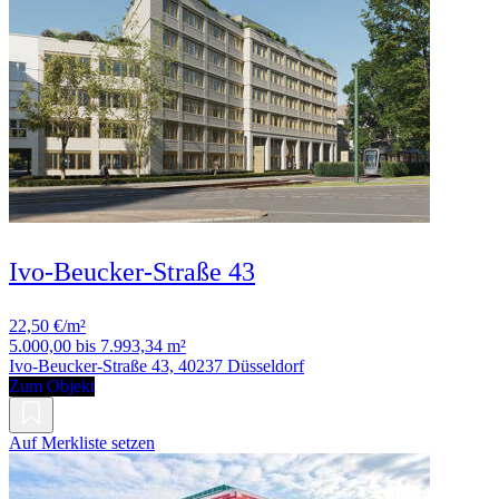
Ivo-Beucker-Straße 43
22,50 €/m²
5.000,00 bis 7.993,34 m²
Ivo-Beucker-Straße 43, 40237 Düsseldorf
Zum Objekt
Auf Merkliste setzen