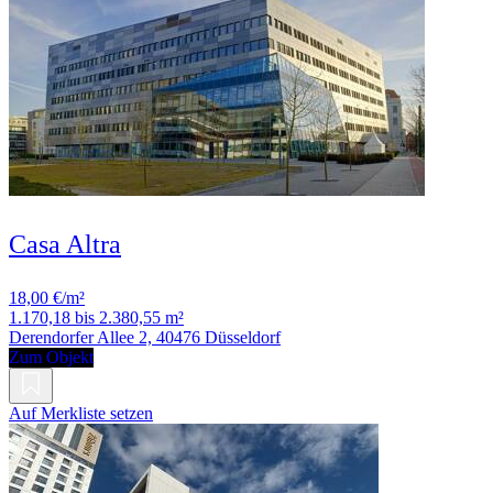
Casa Altra
18,00 €/m²
1.170,18 bis 2.380,55 m²
Derendorfer Allee 2, 40476 Düsseldorf
Zum Objekt
Auf Merkliste setzen