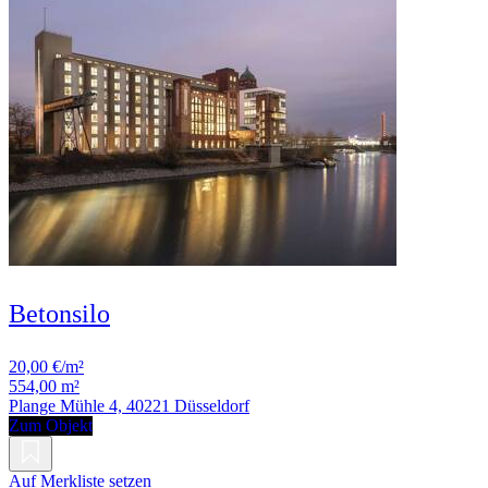
Betonsilo
20,00 €/m²
554,00 m²
Plange Mühle 4, 40221 Düsseldorf
Zum Objekt
Auf Merkliste setzen