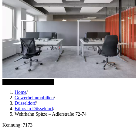
13 weitere Bilder anzeigen
Home
/
Gewerbeimmobilien
/
Düsseldorf
/
Büros in Düsseldorf
/
Wehrhahn Spitze – Adlerstraße 72-74
Kennung: 7173