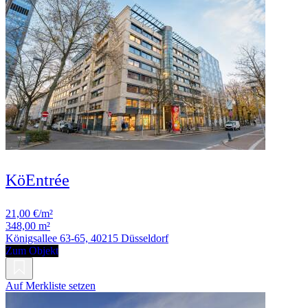
KöEntrée
21,00 €/m²
348,00 m²
Königsallee 63-65, 40215 Düsseldorf
Zum Objekt
Auf Merkliste setzen