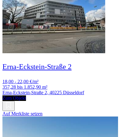
Erna-Eckstein-Straße 2
18,00 - 22,00 €/m²
357,28 bis 1.852,90 m²
Erna-Eckstein-Straße 2, 40225 Düsseldorf
Zum Objekt
Auf Merkliste setzen