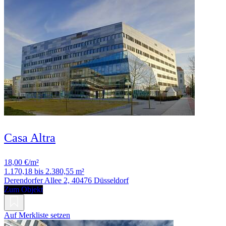
Casa Altra
18,00 €/m²
1.170,18 bis 2.380,55 m²
Derendorfer Allee 2, 40476 Düsseldorf
Zum Objekt
Auf Merkliste setzen