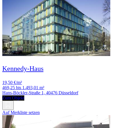
Kennedy-Haus
19,50 €/m²
469,25 bis 1.493,01 m²
Hans-Böckler-Straße 1, 40476 Düsseldorf
Zum Objekt
Auf Merkliste setzen