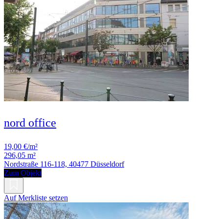
nord office
19,00 €/m²
296,05 m²
Nordstraße 116-118, 40477 Düsseldorf
Zum Objekt
Auf Merkliste setzen