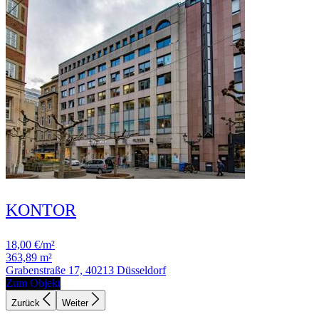
KONTOR
18,00 €/m²
363,89 m²
Grabenstraße 17, 40213 Düsseldorf
Zum Objekt
Zurück
Weiter