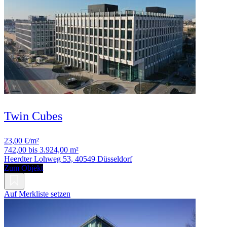
Twin Cubes
23,00 €/m²
742,00 bis 3.924,00 m²
Heerdter Lohweg 53, 40549 Düsseldorf
Zum Objekt
Auf Merkliste setzen