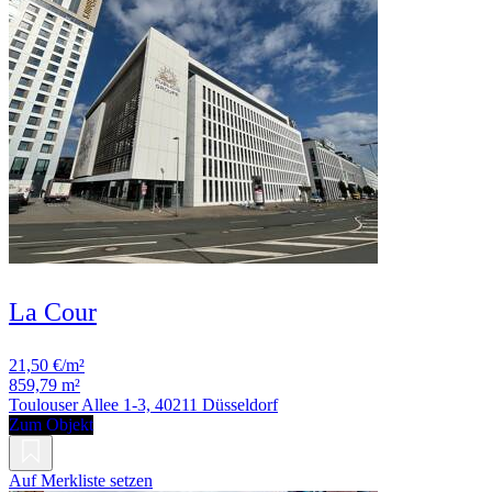
La Cour
21,50 €/m²
859,79 m²
Toulouser Allee 1-3, 40211 Düsseldorf
Zum Objekt
Auf Merkliste setzen