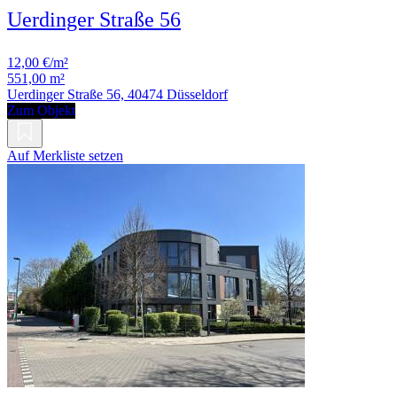
Uerdinger Straße 56
12,00 €/m²
551,00 m²
Uerdinger Straße 56, 40474 Düsseldorf
Zum Objekt
Auf Merkliste setzen