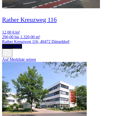
Rather Kreuzweg 116
12,00 €/m²
290,00 bis 1.320,00 m²
Rather Kreuzweg 116, 40472 Düsseldorf
Zum Objekt
Auf Merkliste setzen