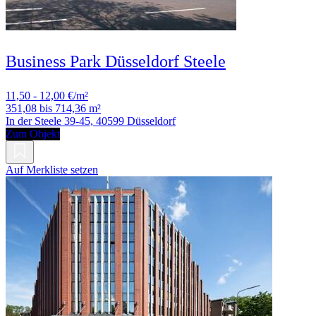
Business Park Düsseldorf Steele
11,50 - 12,00 €/m²
351,08 bis 714,36 m²
In der Steele 39-45, 40599 Düsseldorf
Zum Objekt
Auf Merkliste setzen