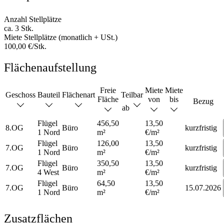
Anzahl Stellplätze
ca. 3 Stk.
Miete Stellplätze (monatlich + USt.)
100,00 €/Stk.
Flächenaufstellung
Freie
Miete
Miete
Geschoss
Bauteil
Flächenart
Teilbar
Fläche
von
bis
Bezug
ab
Flügel
456,50
13,50
8.OG
Büro
kurzfristig
1 Nord
m²
€/m²
Flügel
126,00
13,50
7.OG
Büro
kurzfristig
1 Nord
m²
€/m²
Flügel
350,50
13,50
7.OG
Büro
kurzfristig
4 West
m²
€/m²
Flügel
64,50
13,50
7.OG
Büro
15.07.2026
1 Nord
m²
€/m²
Zusatzflächen