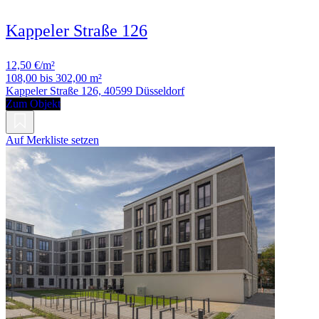
Kappeler Straße 126
12,50 €/m²
108,00 bis 302,00 m²
Kappeler Straße 126, 40599 Düsseldorf
Zum Objekt
Auf Merkliste setzen