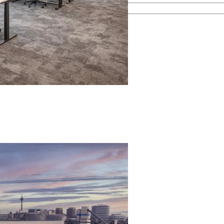
esamten Immobilienprozess.
men kennen.