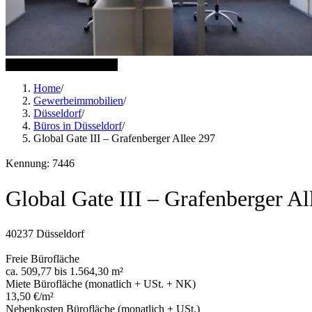
5 weitere Bilder anzeigen
Home
/
Gewerbeimmobilien
/
Düsseldorf
/
Büros in Düsseldorf
/
Global Gate III – Grafenberger Allee 297
Kennung: 7446
Global Gate III – Grafenberger Al
40237 Düsseldorf
Freie Bürofläche
ca. 509,77 bis 1.564,30 m²
Miete Bürofläche (monatlich + USt. + NK)
13,50 €/m²
Nebenkosten Bürofläche (monatlich + USt.)