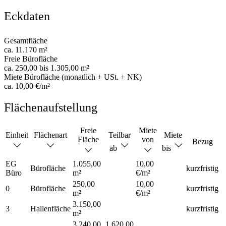
Eckdaten
Gesamtfläche
ca. 11.170 m²
Freie Bürofläche
ca. 250,00 bis 1.305,00 m²
Miete Bürofläche (monatlich + USt. + NK)
ca. 10,00 €/m²
Flächenaufstellung
Freie
Miete
Einheit
Flächenart
Teilbar
Miete
Fläche
von
Bezug
ab
bis
EG
1.055,00
10,00
Bürofläche
kurzfristig
Büro
m²
€/m²
250,00
10,00
0
Bürofläche
kurzfristig
m²
€/m²
3.150,00
3
Hallenfläche
kurzfristig
m²
3.240,00
1.620,00